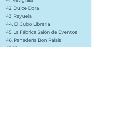
41.
Vetigrass
42.
Dulce Dora
43.
Rayuela
44.
El Cubo Libreria
45.
La Fábrica Salón de Eventos
46.
Panadería Bon Palais
47.
Klaroskuro
48.
Distribuidora Don Augusto
49
. Kibor
50.
Laguna Helados
51.
El carrito de Martin
52
. Gemma
53.
Fullescabio
54.
Nomad
55.
La Tanqueria
56.
El 10 food truck