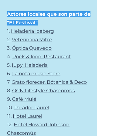
Actores locales que son parte de
"El Festival"
1.
Heladería Iceberg
2.
Veterinaria Mitre
3.
Óptica Quevedo
4.
Rock & food. Restaurant
5.
Iupy. Heladería
6.
La nota music Store
7.
Grato florecer. Bótanica & Deco
8.
OCN Lifestyle Chascomús
9.
Café Mulé
10.
Parador Laurel
11.
Hotel Laurel
12.
Hotel Howard Johnson
Chascomús