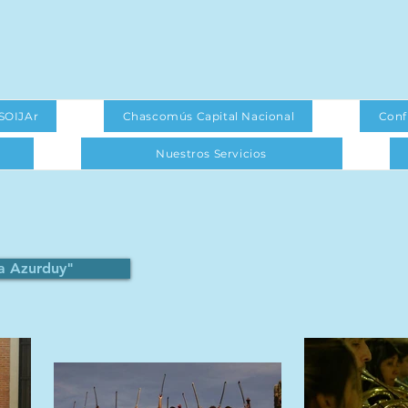
SOIJAr
Chascomús Capital Nacional
Conf
Nuestros Servicios
na Azurduy"