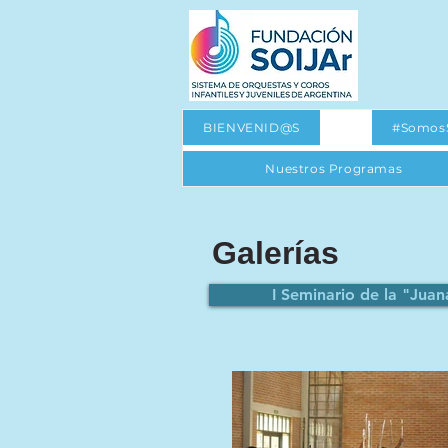
BIENVENID@S
#Somos
Nuestros Programas
Galerías
I Seminario de la "Jua