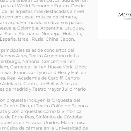
edad de once años en Davos, Suiza, en un
 para el World Economic Forum. Desde
de las arpistas más destacadas a nivel
erto con orquesta, música de cámara,
para arpa. Ha tocado en diversos países
ezuela, Colombia, Argentina, Uruguay,
ca, Suiza, Alemania, Noruega, Holanda,
España, Israel, Rusia, China, Japón,
 principales salas de conciertos del
uenos Aires, Teatro Argentino de La
tersburgo, National Concert Hall en
m, Carnegie Hall en Nueva York, Libby
n San Francisco, Lyon and Healy Hall en
s, Real Academia de Cardiff, Centro
 Adelaida, Centro de Bellas Artes de
es de Madrid y Teatro Mayor Julio Mario
con orquesta incluyen la Orquesta del
de Puerto Rico, el Teatro Colón de Buenos
lata y con orquestas como la Sinfónica
ca de Entre Ríos, Sinfónica de Córdoba,
rquestas en Estados Unidos. María Luisa
e música de cámara en la Universidad de