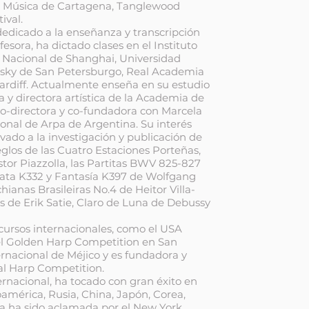
de Música de Cartagena, Tanglewood
ival.
dedicado a la enseñanza y transcripción
sora, ha dictado clases en el Instituto
io Nacional de Shanghai, Universidad
nsky de San Petersburgo, Real Academia
rdiff. Actualmente enseña en su estudio
 y directora artística de la Academia de
o-directora y co-fundadora con Marcela
nal de Arpa de Argentina. Su interés
evado a la investigación y publicación de
glos de las Cuatro Estaciones Porteñas,
stor Piazzolla, las Partitas BWV 825-827
nata K332 y Fantasía K397 de Wolfgang
anas Brasileiras No.4 de Heitor Villa-
de Erik Satie, Claro de Luna de Debussy
ursos internacionales, como el USA
el Golden Harp Competition en San
rnacional de Méjico y es fundadora y
nal Harp Competition.
ernacional, ha tocado con gran éxito en
oamérica, Rusia, China, Japón, Corea,
sa ha sido aclamada por el New York