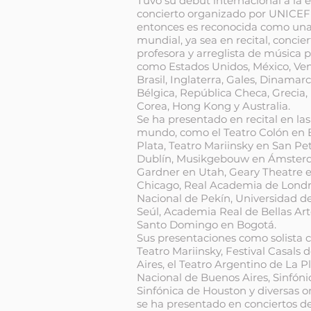
Tuvo su debut internacional a la 
concierto organizado por UNICEF
entonces es reconocida como una 
mundial, ya sea en recital, conci
profesora y arreglista de música 
como Estados Unidos, México, Ven
Brasil, Inglaterra, Gales, Dinamar
Bélgica, República Checa, Grecia, 
Corea, Hong Kong y Australia.
Se ha presentado en recital en las
mundo, como el Teatro Colón en B
Plata, Teatro Mariinsky en San Pe
Dublín, Musikgebouw en Ámsterda
Gardner en Utah, Geary Theatre e
Chicago, Real Academia de Londre
Nacional de Pekín, Universidad de
Seúl, Academia Real de Bellas Art
Santo Domingo en Bogotá.
Sus presentaciones como solista 
Teatro Mariinsky, Festival Casals 
Aires, el Teatro Argentino de La P
Nacional de Buenos Aires, Sinfóni
Sinfónica de Houston y diversas o
se ha presentado en conciertos d