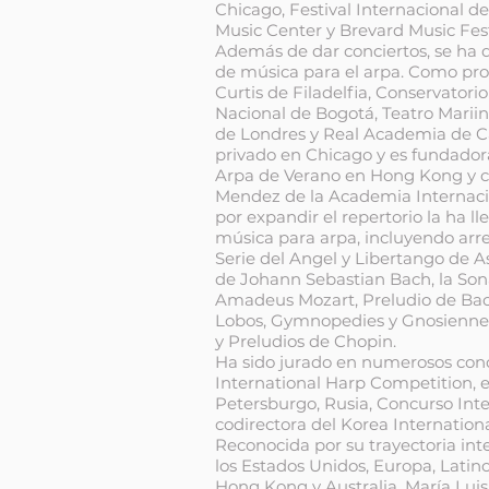
Chicago, Festival Internacional 
Music Center y Brevard Music Fest
Además de dar conciertos, se ha 
de música para el arpa. Como profe
Curtis de Filadelfia, Conservator
Nacional de Bogotá, Teatro Marii
de Londres y Real Academia de Ca
privado en Chicago y es fundadora
Arpa de Verano en Hong Kong y c
Mendez de la Academia Internacio
por expandir el repertorio la ha ll
música para arpa, incluyendo arre
Serie del Angel y Libertango de A
de Johann Sebastian Bach, la So
Amadeus Mozart, Preludio de Bachi
Lobos, Gymnopedies y Gnosiennes 
y Preludios de Chopin.
Ha sido jurado en numerosos conc
International Harp Competition, 
Petersburgo, Rusia, Concurso Inte
codirectora del Korea Internatio
Reconocida por su trayectoria int
los Estados Unidos, Europa, Latin
Hong Kong y Australia. María Lui