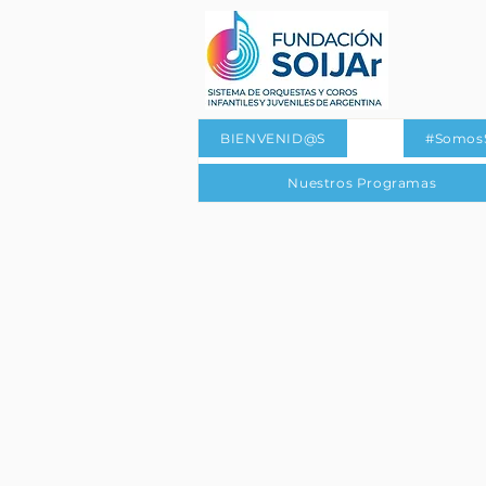
BIENVENID@S
#Somos
Nuestros Programas